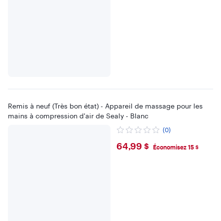
Remis à neuf (Très bon état) - Appareil de massage pour les
mains à compression d'air de Sealy - Blanc
(0)
$64.99
64,99 $
Économisez 15 $