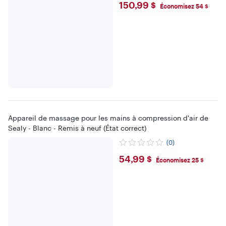
$150.99
150,99 $
Économisez 54 $
Appareil de massage pour les mains à compression d'air de
Sealy - Blanc - Remis à neuf (État correct)
(0)
$54.99
54,99 $
Économisez 25 $