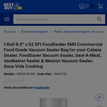
Passer
Passer
au
au
contenu
pied
principal
de
page
Accueil
Électroménagers
Petits électroménagers de cuisin
1 Roll 6.5” x 52.5Ft FoodSealer 5Mil Commercial
Food Grade Vacuum Sealer Bag for your Cabela
Sealer, FoodSaver Vacuum Sealer, Seal-A-Meal,
VacMaster Sealer & Weston Vacuum Sealer,
Sous Vide Cooking
Modèle :
VR506-001RN
Code Web :
15560776
Vendu et expédié par
FoodSealer