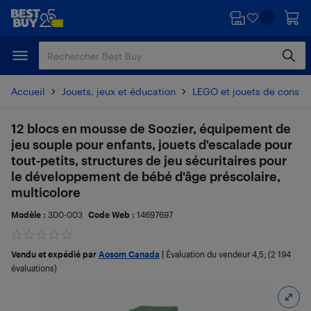
Passer
Passer
au
au
contenu
pied
principal
de
page
Accueil
Jouets, jeux et éducation
LEGO et jouets de constru
12 blocs en mousse de Soozier, équipement de
jeu souple pour enfants, jouets d'escalade pour
tout-petits, structures de jeu sécuritaires pour
le développement de bébé d'âge préscolaire,
multicolore
Modèle :
3D0-003
Code Web :
14697697
Vendu et expédié par
Aosom Canada
|
Évaluation du vendeur
4,5
; (2 194
évaluations)