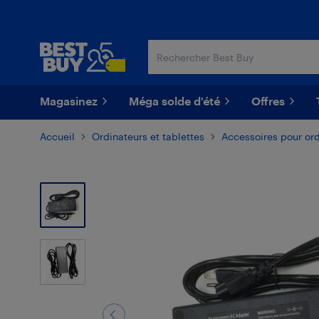
Passer
Passer
au
au
contenu
pied
principal
de
page
Magasinez
Méga solde d'été
Offres
Accueil
Ordinateurs et tablettes
Accessoires pour or