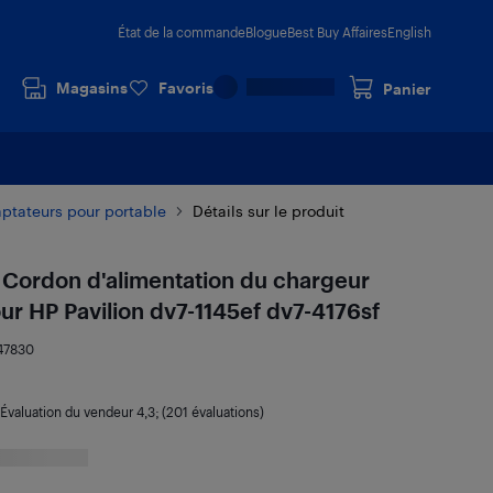
État de la commande
Blogue
Best Buy Affaires
English
Magasins
Favoris
Panier
ptateurs pour portable
Détails sur le produit
ordon d'alimentation du chargeur
ur HP Pavilion dv7-1145ef dv7-4176sf
47830
Évaluation du vendeur
4,3
; (201 évaluations)