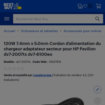
Passer
Passer
au
au
contenu
pied
principal
de
page
Accueil
Ordinateurs et tablettes
Accessoires pour ordinate
120W 7.4mm x 5.0mm Cordon d'alimentation du
chargeur adaptateur secteur pour HP Pavilion
dv7-2007tx dv7-6100eo
Modèle :
dv7-2007tx
Code Web :
15647816
Vendu et expédié par
Localexpress
|
Évaluation du vendeur
4,3
; (201
évaluations)