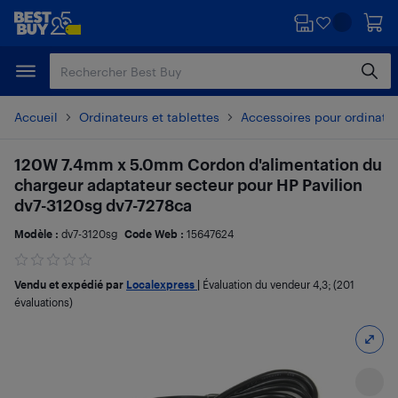
Passer
Passer
au
au
contenu
pied
principal
de
page
Accueil
Ordinateurs et tablettes
Accessoires pour ordinate
120W 7.4mm x 5.0mm Cordon d'alimentation du
chargeur adaptateur secteur pour HP Pavilion
dv7-3120sg dv7-7278ca
Modèle :
dv7-3120sg
Code Web :
15647624
Vendu et expédié par
Localexpress
|
Évaluation du vendeur
4,3
; (201
évaluations)