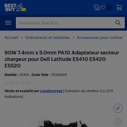
Passer
Passer
au
au
contenu
pied
principal
de
page
Accueil
Ordinateurs et tablettes
Accessoires pour ordinate
90W 7.4mm x 5.0mm PA10 Adaptateur secteur
chargeur pour Dell Latitude E5410 E5420
E5520
Modèle :
E5410
Code Web :
15344429
Vendu et expédié par
Localexpress
|
Évaluation du vendeur
4,3
; (201
évaluations)