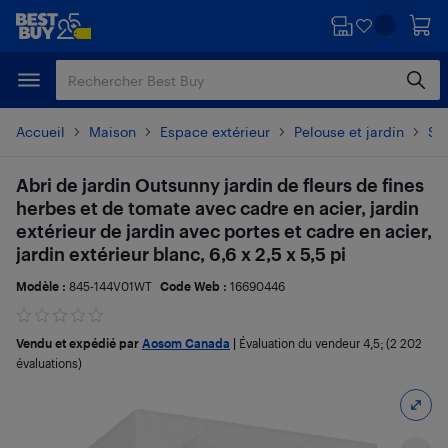
Passer
Passer
au
au
contenu
pied
principal
de
page
Accueil
Maison
Espace extérieur
Pelouse et jardin
Se
Abri de jardin Outsunny jardin de fleurs de fines
herbes et de tomate avec cadre en acier, jardin
extérieur de jardin avec portes et cadre en acier,
jardin extérieur blanc, 6,6 x 2,5 x 5,5 pi
Modèle :
845-144V01WT
Code Web :
16690446
Vendu et expédié par
Aosom Canada
|
Évaluation du vendeur
4,5
; (2 202
évaluations)