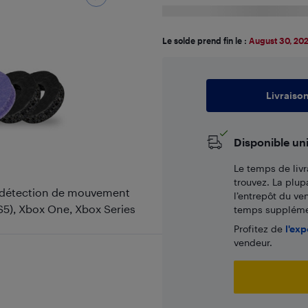
Le solde prend fin le :
August 30, 20
Livraiso
Disponible un
Le temps de livr
trouvez. La plup
e détection de mouvement
l’entrepôt du ve
PS5), Xbox One, Xbox Series
temps supplémen
Profitez de
l'exp
vendeur.