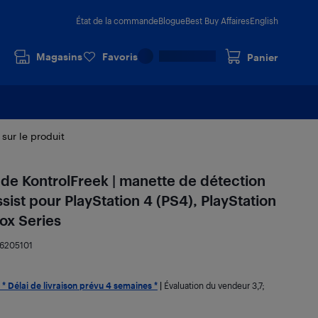
État de la commande
Blogue
Best Buy Affaires
English
Magasins
Favoris
Panier
 sur le produit
de KontrolFreek | manette de détection
st pour PlayStation 4 (PS4), PlayStation
ox Series
16205101
* Délai de livraison prévu 4 semaines *
|
Évaluation du vendeur
3,7
;