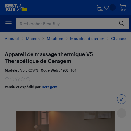
Passer
Passer
au
au
contenu
pied
principal
de
page
Accueil
Maison
Meubles
Meubles de salon
Chaises et
Appareil de massage thermique V5
Therapétique de Ceragem
Modèle :
V5 BROWN
Code Web :
19624164
Vendu et expédié par
Ceragem