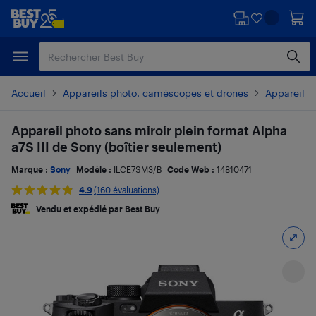
Passer
Passer
au
au
contenu
pied
principal
de
page
Accueil
Appareils photo, caméscopes et drones
Appareils 
Appareil photo sans miroir plein format Alpha
a7S III de Sony (boîtier seulement)
Marque :
Sony
Modèle :
ILCE7SM3/B
Code Web :
14810471
4.9
(160 évaluations)
Vendu et expédié par Best Buy