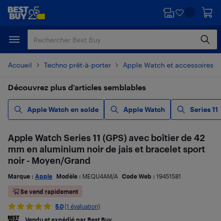
Passer
Passer
au
au
contenu
pied
principal
de
page
Accueil
Techno prêt-à-porter
Apple Watch et accessoires
Découvrez plus d’articles semblables
Apple Watch en solde
Apple Watch
Series 11
Apple Watch Series 11 (GPS) avec boîtier de 42
mm en aluminium noir de jais et bracelet sport
noir - Moyen/Grand
Marque :
Apple
Modèle :
MEQU4AM/A
Code Web :
19451581
Se vend rapidement
5.0
(1 évaluation)
Vendu et expédié par Best Buy