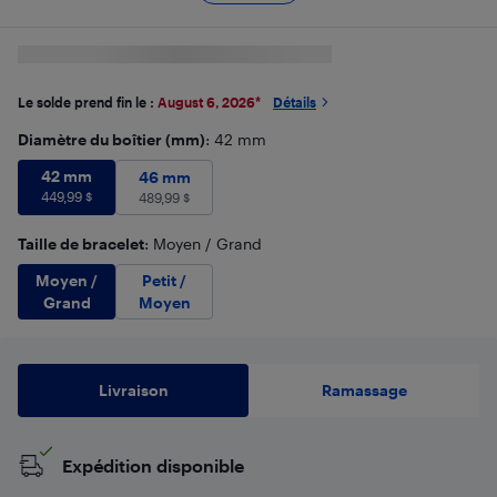
Le solde prend fin le :
August 6, 2026
*
Détails
Diamètre du boîtier (mm)
: 42 mm
42 mm
449,99
$
42 mm
46 mm
489,99
$
46 mm
449,99
$
489,99
$
Taille de bracelet
: Moyen / Grand
Moyen /
Petit /
Grand
Moyen
Livraison
Ramassage
Expédition disponible