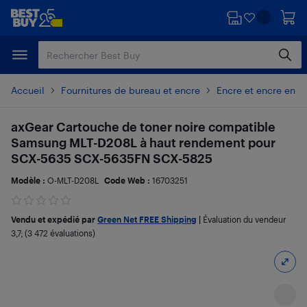
Passer
Passer
au
au
contenu
pied
principal
de
page
Accueil
Fournitures de bureau et encre
Encre et encre en p
axGear Cartouche de toner noire compatible
Samsung MLT-D208L à haut rendement pour
SCX-5635 SCX-5635FN SCX-5825
Modèle :
O-MLT-D208L
Code Web :
16703251
Vendu et expédié par
Green Net FREE Shipping
|
Évaluation du vendeur
3,7
; (3 472 évaluations)