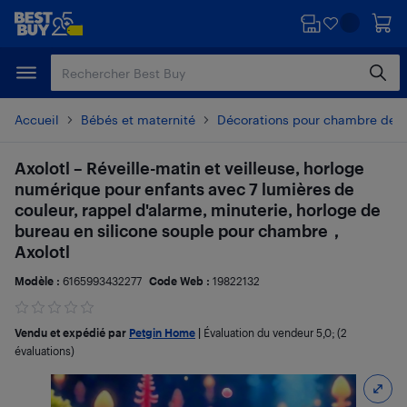
Passer
Passer
au
au
contenu
pied
principal
de
page
Accueil
Bébés et maternité
Décorations pour chambre de 
Axolotl – Réveille-matin et veilleuse, horloge
numérique pour enfants avec 7 lumières de
couleur, rappel d'alarme, minuterie, horloge de
bureau en silicone souple pour chambre，
Axolotl
Modèle :
6165993432277
Code Web :
19822132
Vendu et expédié par
Petgin Home
|
Évaluation du vendeur
5,0
; (2
évaluations)