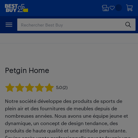
Passer
Passer
au
au
contenu
pied
principal
de
page
Petgin Home
5.0
(2)
Notre société développe des produits de sports de
plein air et des fournitures de meubles depuis de
nombreuses années. Nous avons une équipe jeune et
dynamique, un concept de design tendance, des
produits de haute qualité et une attitude persistante.
Équipe après-vente professionnelle pour te fournir une