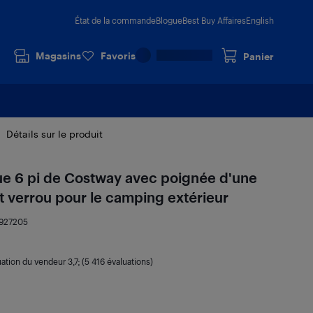
État de la commande
Blogue
Best Buy Affaires
English
Magasins
Favoris
Panier
Détails sur le produit
que 6 pi de Costway avec poignée d'une
t verrou pour le camping extérieur
927205
uation du vendeur
3,7
; (5 416 évaluations)