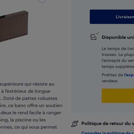
Livraiso
Disponible un
Le temps de livr
trouvez. La plup
l’entrepôt du ve
temps supplémen
Profitez de
l'exp
vendeur.
supérieure qui résiste au
n à l'extérieur de longue
t. Doté de pattes robustes
re, ce banc offre un soutien
 deux le rend facile à ranger
ing, la piscine ou les
Politique de retour du
sonnes, ce qui vous permet
Consulter la politique de 