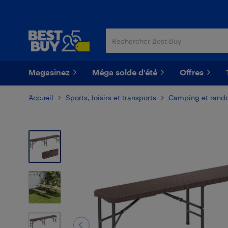
Passer
Passer
au
au
contenu
pied
principal
de
page
Magasinez
Méga solde d'été
Offres
Accueil
Sports, loisirs et transports
Camping et rand