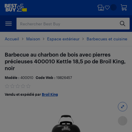
Passer
Passer
au
au
contenu
pied
principal
de
page
Accueil
Maison
Espace extérieur
Barbecues et cuisine en
Barbecue au charbon de bois avec pierres
précieuses 400010 Kettle 18,5 po de Broil King,
noir
Modèle :
400010
Code Web :
19826457
Vendu et expédié par
Broil King