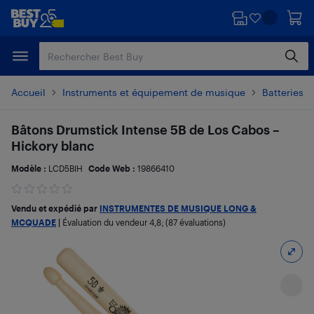
Passer
Passer
au
au
contenu
pied
principal
de
page
Accueil
Instruments et équipement de musique
Batteries, 
Bâtons Drumstick Intense 5B de Los Cabos –
Hickory blanc
Modèle :
LCD5BIH
Code Web :
19866410
Vendu et expédié par
INSTRUMENTES DE MUSIQUE LONG &
MCQUADE
|
Évaluation du vendeur
4,8
; (87 évaluations)