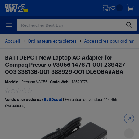
Passer
Passer
au
au
contenu
pied
principal
de
page
Accueil
Ordinateurs et tablettes
Accessoires pour ordinate
BATTDEPOT New Laptop AC Adapter for
Compaq Presario V3056 147671-001 239427-
003 338136-001 388929-001 DL606A#ABA
Modèle :
Presario V3056
Code Web :
13523775
Vendu et expédié par
BattDepot
|
Évaluation du vendeur
4,1
; (455
évaluations)