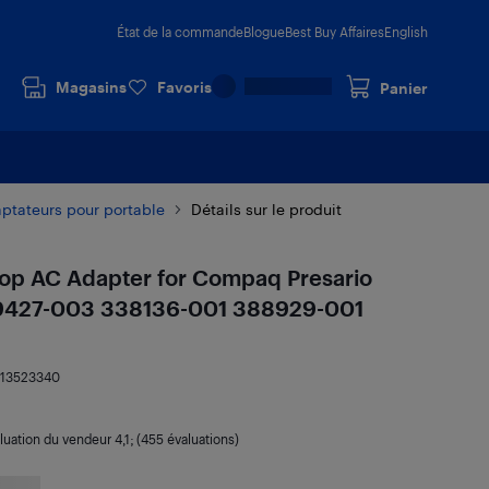
État de la commande
Blogue
Best Buy Affaires
English
Magasins
Favoris
Panier
ptateurs pour portable
Détails sur le produit
p AC Adapter for Compaq Presario
9427-003 338136-001 388929-001
13523340
luation du vendeur
4,1
; (455 évaluations)