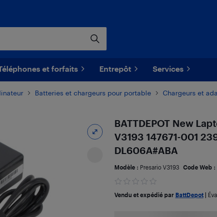
Téléphones et forfaits
Entrepôt
Services
dinateur
​Batteries et chargeurs pour portable
Chargeurs et ada
BATTDEPOT New Lapto
V3193 147671-001 23
DL606A#ABA
Modèle :
Presario V3193
Code Web :
Vendu et expédié par
BattDepot
|
Éva