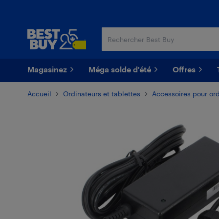
Passer
Passer
au
au
contenu
pied
principal
de
page
Magasinez
Méga solde d'été
Offres
Accueil
Ordinateurs et tablettes
Accessoires pour or