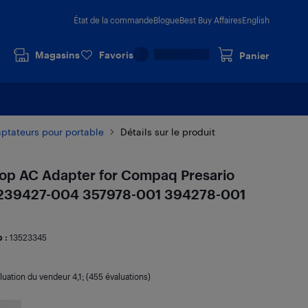
État de la commande
Blogue
Best Buy Affaires
English
Magasins
Favoris
Panier
ptateurs pour portable
Détails sur le produit
p AC Adapter for Compaq Presario
239427-004 357978-001 394278-001
 :
13523345
luation du vendeur
4,1
; (455 évaluations)