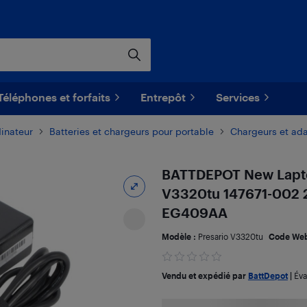
Téléphones et forfaits
Entrepôt
Services
dinateur
​Batteries et chargeurs pour portable
Chargeurs et ada
BATTDEPOT New Lapto
V3320tu 147671-002 
EG409AA
Modèle :
Presario V3320tu
Code Web
Vendu et expédié par
BattDepot
|
Éva