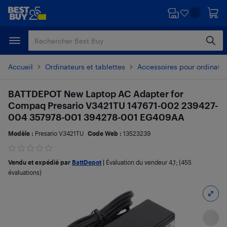
Passer
Passer
au
au
contenu
pied
principal
de
page
Accueil
Ordinateurs et tablettes
Accessoires pour ordinate
BATTDEPOT New Laptop AC Adapter for
Compaq Presario V3421TU 147671-002 239427-
004 357978-001 394278-001 EG409AA
Modèle :
Presario V3421TU
Code Web :
13523239
Vendu et expédié par
BattDepot
|
Évaluation du vendeur
4,1
; (455
évaluations)