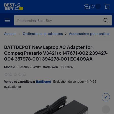
Passer
Passer
au
au
contenu
pied
principal
de
page
Accueil
Ordinateurs et tablettes
Accessoires pour ordinate
BATTDEPOT New Laptop AC Adapter for
Compaq Presario V3421tx 147671-002 239427-
004 357978-001 394278-001 EG409AA
Modèle :
Presario V3421tx
Code Web :
13523243
Vendu et expédié par
BattDepot
|
Évaluation du vendeur
4,1
; (455
évaluations)