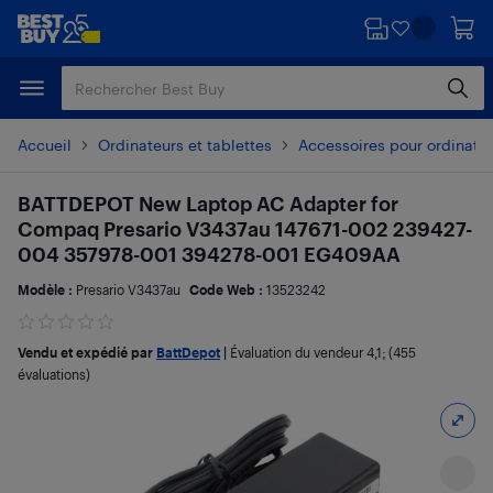
Passer
Passer
au
au
contenu
pied
principal
de
page
Accueil
Ordinateurs et tablettes
Accessoires pour ordinate
BATTDEPOT New Laptop AC Adapter for
Compaq Presario V3437au 147671-002 239427-
004 357978-001 394278-001 EG409AA
Modèle :
Presario V3437au
Code Web :
13523242
Vendu et expédié par
BattDepot
|
Évaluation du vendeur
4,1
; (455
évaluations)