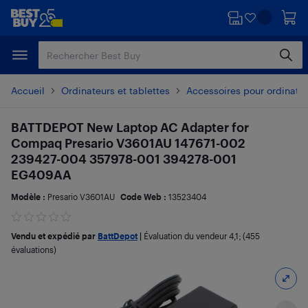
Passer
Passer
au
au
contenu
pied
principal
de
page
Accueil
Ordinateurs et tablettes
Accessoires pour ordinate
BATTDEPOT New Laptop AC Adapter for
Compaq Presario V3601AU 147671-002
239427-004 357978-001 394278-001
EG409AA
Modèle :
Presario V3601AU
Code Web :
13523404
Vendu et expédié par
BattDepot
|
Évaluation du vendeur
4,1
; (455
évaluations)