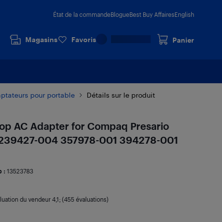
État de la commande
Blogue
Best Buy Affaires
English
Magasins
Favoris
Panier
ptateurs pour portable
Détails sur le produit
p AC Adapter for Compaq Presario
 239427-004 357978-001 394278-001
 :
13523783
luation du vendeur
4,1
; (455 évaluations)