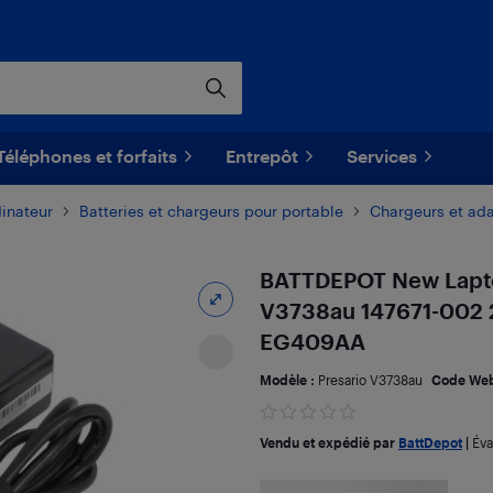
Téléphones et forfaits
Entrepôt
Services
dinateur
​Batteries et chargeurs pour portable
Chargeurs et ada
BATTDEPOT New Lapto
V3738au 147671-002
EG409AA
Modèle :
Presario V3738au
Code Web
Vendu et expédié par
BattDepot
|
Éva