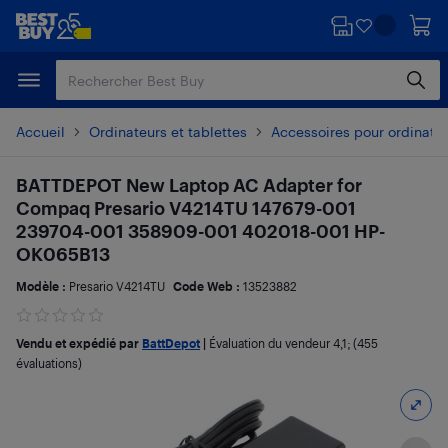
Passer
Passer
au
au
contenu
pied
principal
de
page
Accueil
Ordinateurs et tablettes
Accessoires pour ordinate
BATTDEPOT New Laptop AC Adapter for
Compaq Presario V4214TU 147679-001
239704-001 358909-001 402018-001 HP-
OK065B13
Modèle :
Presario V4214TU
Code Web :
13523882
Vendu et expédié par
BattDepot
|
Évaluation du vendeur
4,1
; (455
évaluations)