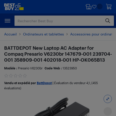
Passer
Passer
au
au
contenu
pied
principal
de
page
Accueil
Ordinateurs et tablettes
Accessoires pour ordinate
BATTDEPOT New Laptop AC Adapter for
Compaq Presario V6230br 147679-001 239704-
001 358909-001 402018-001 HP-OK065B13
Modèle :
Presario V6230br
Code Web :
13523950
Vendu et expédié par
BattDepot
|
Évaluation du vendeur
4,1
; (455
évaluations)