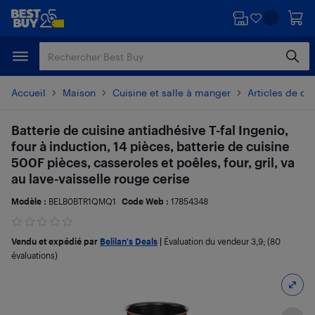
Passer
Passer
au
au
contenu
pied
principal
de
page
Accueil
Maison
Cuisine et salle à manger
Articles de cu
Batterie de cuisine antiadhésive T-fal Ingenio,
four à induction, 14 pièces, batterie de cuisine
500F pièces, casseroles et poêles, four, gril, va
au lave-vaisselle rouge cerise
Modèle :
BELB0BTR1QMQ1
Code Web :
17854348
Vendu et expédié par
Belilan's Deals
|
Évaluation du vendeur
3,9
; (80
évaluations)