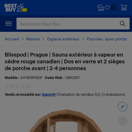
Passer
Passer
au
au
contenu
pied
principal
de
page
Accueil
Maison
Espace extérieur
Piscines, spas portatif
Blisspod | Prague | Sauna extérieur à vapeur en
cèdre rouge canadien | Dos en verre et 2 sièges
de porche avant | 2-4 personnes
Modèle :
SH1815R180P
Code Web :
19812817
Vendu et expédié par
Zoppinh
|
Évaluation du vendeur
5,0
; (3 évaluations)