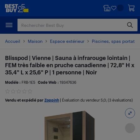
Passer
Passer
au
au
contenu
pied
principal
de
page
Accueil
Maison
Espace extérieur
Piscines, spas portatif
Blisspod | Vienne | Sauna à infrarouge lointain |
FEM très faible en pruche canadienne | 72,8" H x
35,4" L x 25,6" P | 1 personne | Noir
Modèle :
FRB-1E5
Code Web :
19347636
Vendu et expédié par
Zoppinh
|
Évaluation du vendeur
5,0
; (3 évaluations)