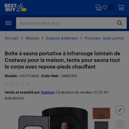
Passer
Passer
au
au
contenu
pied
principal
de
page
Accueil
Maison
Espace extérieur
Piscines, spas portatif
Boîte à sauna portative à infrarouge lointain de
Costway pour la maison, tente pour sauna tout
le corps avec repose-pieds chauffant
Modèle :
HCST14844
Code Web :
19862355
Vendu et expédié par
Costway
|
Évaluation du vendeur
3,7
; (5 411
évaluations)