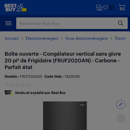
Passer
Passer
au
au
contenu
pied
principal
de
page
Accueil
Électroménagers
Gros électroménagers
Électro
Boîte ouverte - Congélateur vertical sans givre
20 pi³ de Frigidaire (FRUF2020AN) - Carbone -
Parfait état
Modèle :
FRUF2020AN
Code Web :
19335183
Vendu et expédié par Best Buy