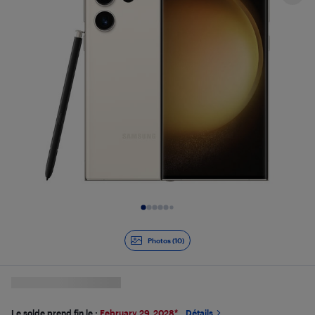
Diapositive 1 de 10
Photos (10)
Le solde prend fin le :
February 29, 2028
*
Détails