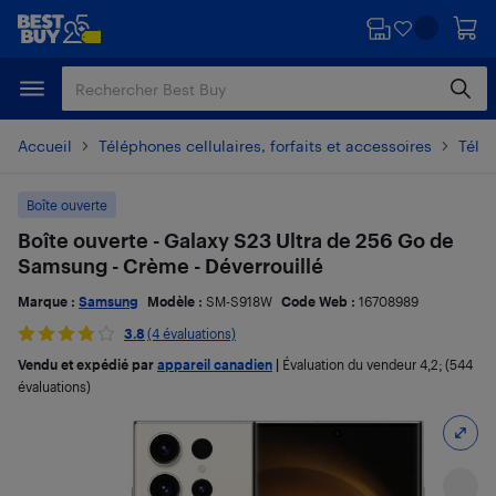
Passer
Passer
au
au
contenu
pied
principal
de
page
Accueil
Téléphones cellulaires, forfaits et accessoires
Télé
Boîte ouverte
Boîte ouverte - Galaxy S23 Ultra de 256 Go de
Samsung - Crème - Déverrouillé
Marque :
Samsung
Modèle :
SM-S918W
Code Web :
16708989
3.8
(4 évaluations)
Vendu et expédié par
appareil canadien
|
Évaluation du vendeur
4,2
; (544
évaluations)