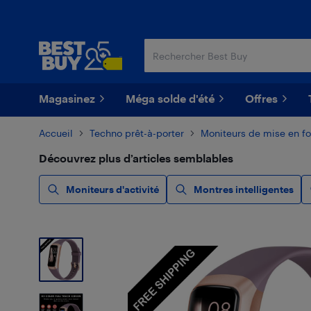
Passer
Passer
au
au
contenu
pied
principal
de
page
Magasinez
Méga solde d'été
Offres
Accueil
Techno prêt-à-porter
Moniteurs de mise en f
Découvrez plus d’articles semblables
Moniteurs d'activité
Montres intelligentes