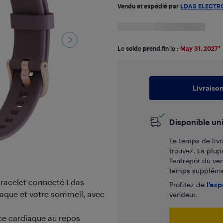
Vendu et expédié par
LDAS ELECTR
Le solde prend fin le :
May 31, 2027
*
Livraiso
Disponible un
Le temps de livr
trouvez. La plup
l’entrepôt du ve
temps supplémen
 bracelet connecté Ldas
Profitez de
l'exp
iaque et votre sommeil, avec
vendeur.
ce cardiaque au repos