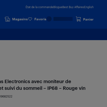
État de la commande
Blogue
Best Buy Affaires
English
Magasins
Favoris
Panier
s Electronics avec moniteur de
t suivi du sommeil – IP68 – Rouge vin
19682522