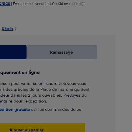
ONICS
|
Évaluation du vendeur
4,0
; (138 évaluations)
Détails
n
Ramassage
iquement en ligne
aison peut varier selon l'endroit où vous vous
art des articles de la Place de marché quittent
ndeur dans les 2 jours ouvrables. Prévoyez du
taire pour l’expédition.
édition gratuite
sur les commandes de ce
Ajouter au panier