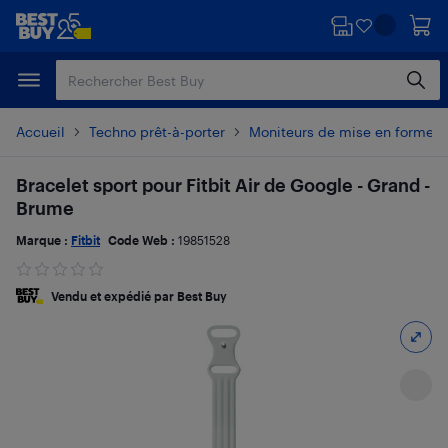
Passer
Passer
au
au
contenu
pied
principal
de
page
Accueil
Techno prêt-à-porter
Moniteurs de mise en forme e
Bracelet sport pour Fitbit Air de Google - Grand -
Brume
Marque :
Fitbit
Code Web :
19851528
Vendu et expédié par Best Buy