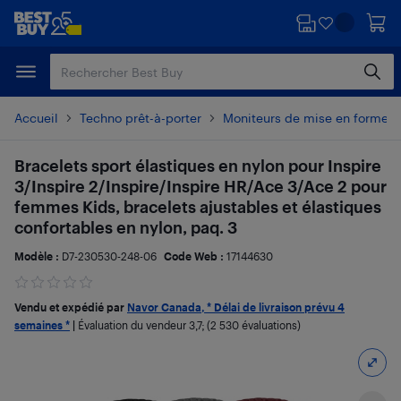
Passer
Passer
au
au
contenu
pied
principal
de
page
Accueil
Techno prêt-à-porter
Moniteurs de mise en forme e
Bracelets sport élastiques en nylon pour Inspire
3/Inspire 2/Inspire/Inspire HR/Ace 3/Ace 2 pour
femmes Kids, bracelets ajustables et élastiques
confortables en nylon, paq. 3
Modèle :
D7-230530-248-06
Code Web :
17144630
Vendu et expédié par
Navor Canada, * Délai de livraison prévu 4
semaines *
|
Évaluation du vendeur
3,7
; (2 530 évaluations)