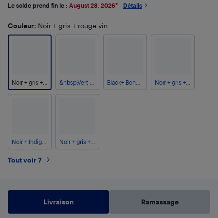
Le solde prend fin le :
August 28, 2026
*
Détails
Couleur
: Noir + gris + rouge vin
Noir + gris + rouge vin
&nbsp;Vert armée + Beige + Rouge Chine
Black+ Bohemian Red+Pink
Noir + gris + vert militaire
Noir + Indigo+ Bohemian Blue
Noir + gris + indigo
Tout voir 7
Livraison
Ramassage