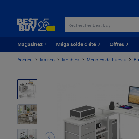
Passer
Passer
au
au
contenu
pied
principal
de
page
Magasinez
Méga solde d'été
Offres
Accueil
Maison
Meubles
Meubles de bureau
Bu