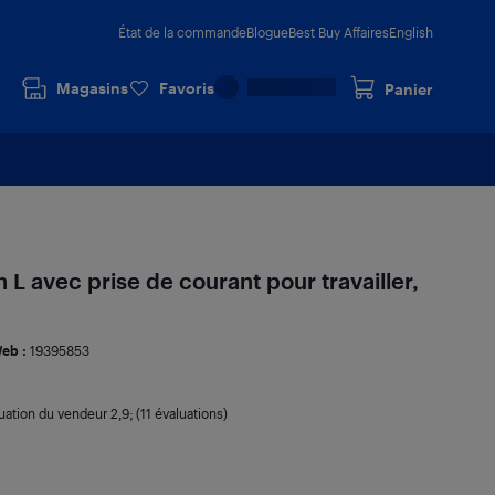
État de la commande
Blogue
Best Buy Affaires
English
Magasins
Favoris
Panier
 L avec prise de courant pour travailler,
eb :
19395853
uation du vendeur
2,9
; (11 évaluations)