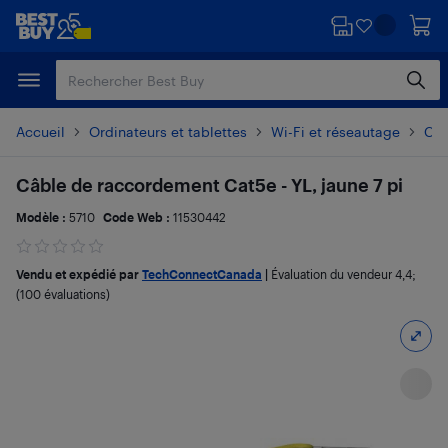
Passer
Passer
au
au
contenu
pied
principal
de
page
Accueil
Ordinateurs et tablettes
Wi-Fi et réseautage
Câb
Câble de raccordement Cat5e - YL, jaune 7 pi
Modèle :
5710
Code Web :
11530442
Vendu et expédié par
TechConnectCanada
|
Évaluation du vendeur
4,4
;
(100 évaluations)