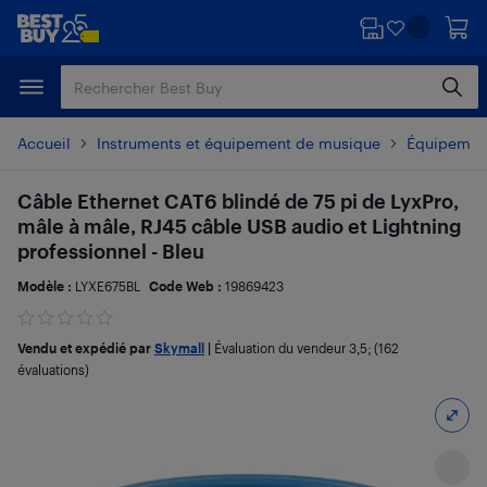
Passer
Passer
au
au
contenu
pied
principal
de
page
Accueil
Instruments et équipement de musique
Équipement
Câble Ethernet CAT6 blindé de 75 pi de LyxPro,
mâle à mâle, RJ45 câble USB audio et Lightning
professionnel - Bleu
Modèle :
LYXE675BL
Code Web :
19869423
Vendu et expédié par
Skymall
|
Évaluation du vendeur
3,5
; (162
évaluations)