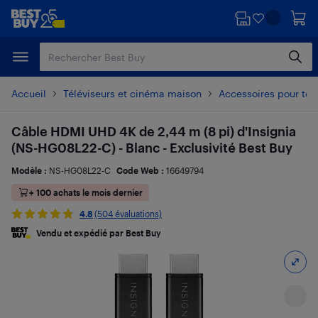
Passer
Passer
au
au
contenu
pied
principal
de
page
Accueil
Téléviseurs et cinéma maison
Accessoires pour tél
Câble HDMI UHD 4K de 2,44 m (8 pi) d'Insignia
(NS-HG08L22-C) - Blanc - Exclusivité Best Buy
Modèle :
NS-HG08L22-C
Code Web :
16649794
+ 100 achats le mois dernier
4.8
(504 évaluations)
Vendu et expédié par Best Buy