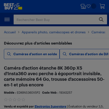
Passer
Passer
au
au
contenu
pied
principal
de
page
Accueil
Appareils photo, caméscopes et drones
Caméras d
Découvrez plus d’articles semblables
Caméras d'action en solde
Caméras d'action de DJI
Caméra d'action étanche 8K 360p X5
d'Insta360 avec perche à égoportrait invisible,
carte mémoire 64 Go, trousse d'accessoires 50-
en-1 et plus encore
Modèle :
EDI6INS360X5P2
Code Web :
19343257
Vendu et expédié par
Electronics Superstore
|
Évaluation du vendeur
3,5
;