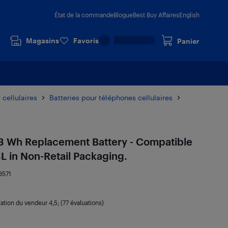
État de la commande
Blogue
Best Buy Affaires
English
Magasins
Favoris
Panier
 cellulaires
Batteries pour téléphones cellulaires
 Wh Replacement Battery - Compatible
 in Non-Retail Packaging.
3571
uation du vendeur
4,5
; (77 évaluations)