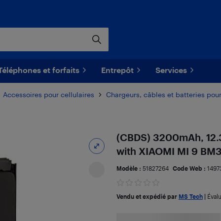
Téléphones et forfaits
Entrepôt
Services
Accessoires pour cellulaires
Chargeurs, câbles et batteries pour
(CBDS) 3200mAh, 12.3
with XIAOMI MI 9 BM3L
Modèle :
51827264
Code Web :
1497
Vendu et expédié par
MS Tech
|
Éval