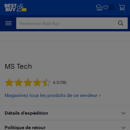
Passer
Passer
au
au
contenu
pied
principal
de
page
MS Tech
4.5
(78)
Magasinez tous les produits de ce vendeur
Détails d’expédition
Politique de retour