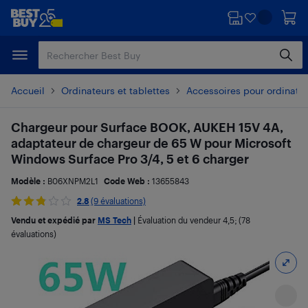
Passer
Passer
au
au
contenu
pied
principal
de
page
Accueil
Ordinateurs et tablettes
Accessoires pour ordinate
Chargeur pour Surface BOOK, AUKEH 15V 4A,
adaptateur de chargeur de 65 W pour Microsoft
Windows Surface Pro 3/4, 5 et 6 charger
Modèle :
B06XNPM2L1
Code Web :
13655843
2.8
(9 évaluations)
Vendu et expédié par
MS Tech
|
Évaluation du vendeur
4,5
; (78
évaluations)