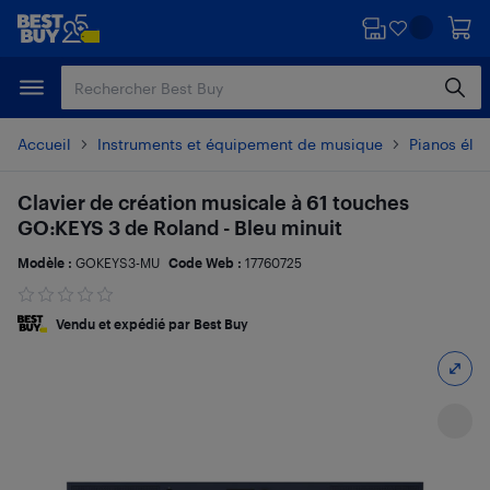
Passer
Passer
au
au
contenu
pied
principal
de
page
Accueil
Instruments et équipement de musique
Pianos élec
Clavier de création musicale à 61 touches
GO:KEYS 3 de Roland - Bleu minuit
Modèle :
GOKEYS3-MU
Code Web :
17760725
Vendu et expédié par Best Buy