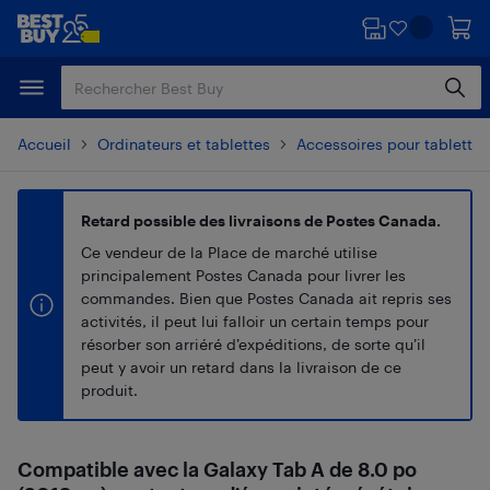
Passer
Passer
au
au
contenu
pied
principal
de
page
Accueil
Ordinateurs et tablettes
Accessoires pour tablette 
Retard possible des livraisons de Postes Canada.
Ce vendeur de la Place de marché utilise
principalement Postes Canada pour livrer les
commandes. Bien que Postes Canada ait repris ses
activités, il peut lui falloir un certain temps pour
résorber son arriéré d’expéditions, de sorte qu’il
peut y avoir un retard dans la livraison de ce
produit.
Compatible avec la Galaxy Tab A de 8.0 po