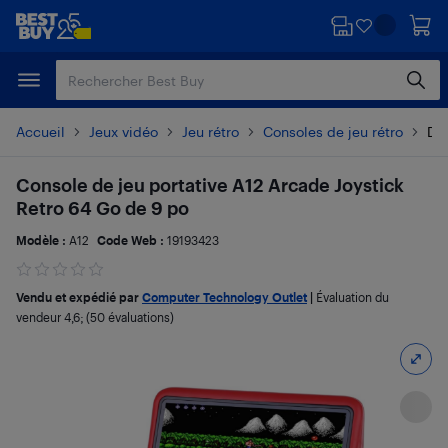
Passer
Passer
au
au
contenu
pied
principal
de
page
Accueil
Jeux vidéo
Jeu rétro
Consoles de jeu rétro
Dét
Console de jeu portative A12 Arcade Joystick
Retro 64 Go de 9 po
Modèle :
A12
Code Web :
19193423
Vendu et expédié par
Computer Technology Outlet
|
Évaluation du
vendeur
4,6
; (50 évaluations)