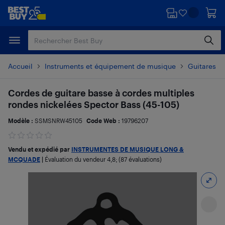
Passer
Passer
au
au
contenu
pied
principal
de
page
Accueil
Instruments et équipement de musique
Guitares e
Cordes de guitare basse à cordes multiples
rondes nickelées Spector Bass (45-105)
Modèle :
SSMSNRW45105
Code Web :
19796207
Vendu et expédié par
INSTRUMENTES DE MUSIQUE LONG &
MCQUADE
|
Évaluation du vendeur
4,8
; (87 évaluations)