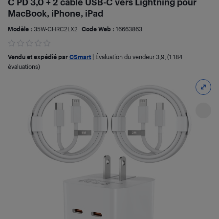
C PD 3,0 + 2 câble USB-C vers Lightning pour
MacBook, iPhone, iPad
Modèle :
35W-CHRC2LX2
Code Web :
16663863
Vendu et expédié par
CSmart
|
Évaluation du vendeur
3,9
; (1 184
évaluations)