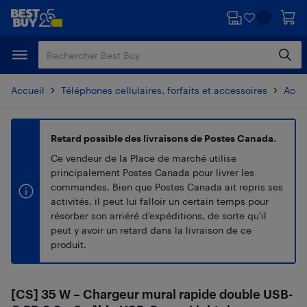
Passer
Passer
au
au
contenu
pied
principal
de
page
Accueil
Téléphones cellulaires, forfaits et accessoires
Acces
Retard possible des livraisons de Postes Canada.
Ce vendeur de la Place de marché utilise
principalement Postes Canada pour livrer les
commandes. Bien que Postes Canada ait repris ses
activités, il peut lui falloir un certain temps pour
résorber son arriéré d’expéditions, de sorte qu’il
peut y avoir un retard dans la livraison de ce
produit.
[CS] 35 W – Chargeur mural rapide double USB-